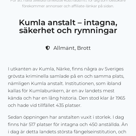
För att hålla SwedishShield.se kostnadsfritt för dig som besökare
förekommer annonser och affiliate-länkar på sidan.
Kumla anstalt – intagna,
säkerhet och rymningar
Allmänt
,
Brott
I utkanten av Kumla, Närke, finns några av Sveriges
grövsta kriminella samlade på en och samma plats,
nämligen Kumla anstalt. Institutionen, som ibland
kallas för Kumlabunkern, är en av landets mest
kända och har en lång historia. Den stod klar år 1965
och hade vid tillfället 435 platser.
Sedan öppningen har anstalten vuxit i storlek. I dag
finns här 517 platser för intagna och 450 anställda. Än
i dag är detta landets största fängelseinstitution, och