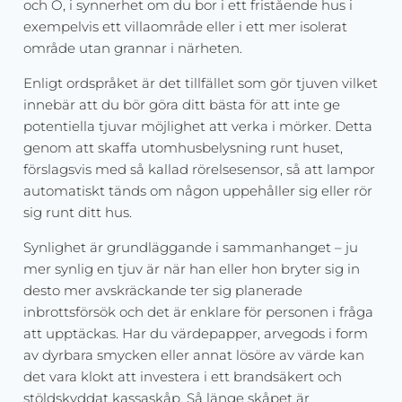
och O, i synnerhet om du bor i ett fristående hus i
exempelvis ett villaområde eller i ett mer isolerat
område utan grannar i närheten.
Enligt ordspråket är det tillfället som gör tjuven vilket
innebär att du bör göra ditt bästa för att inte ge
potentiella tjuvar möjlighet att verka i mörker. Detta
genom att skaffa utomhusbelysning runt huset,
förslagsvis med så kallad rörelsesensor, så att lampor
automatiskt tänds om någon uppehåller sig eller rör
sig runt ditt hus.
Synlighet är grundläggande i sammanhanget – ju
mer synlig en tjuv är när han eller hon bryter sig in
desto mer avskräckande ter sig planerade
inbrottsförsök och det är enklare för personen i fråga
att upptäckas. Har du värdepapper, arvegods i form
av dyrbara smycken eller annat lösöre av värde kan
det vara klokt att investera i ett brandsäkert och
stöldskyddat kassaskåp. Så länge skåpet är