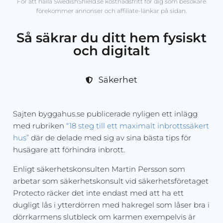
För att hålla SwedishShield.se kostnadsfritt för dig som besökare
förekommer annonser och affiliate-länkar på sidan.
Så säkrar du ditt hem fysiskt
och digitalt
Säkerhet
Sajten byggahus.se publicerade nyligen ett inlägg
med rubriken
“18 steg till ett maximalt inbrottssäkert
hus”
där de delade med sig av sina bästa tips för
husägare att förhindra inbrott.
Enligt säkerhetskonsulten Martin Persson som
arbetar som säkerhetskonsult vid säkerhetsföretaget
Protecto räcker det inte endast med att ha ett
dugligt lås i ytterdörren med hakregel som låser bra i
dörrkarmens slutbleck om karmen exempelvis är