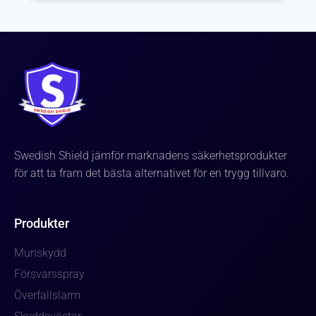
Swedish Shield jämför marknadens säkerhetsprodukter
för att ta fram det bästa alternativet för en trygg tillvaro.
Produkter
Munskydd
Försvarsspray
Överfallslarm