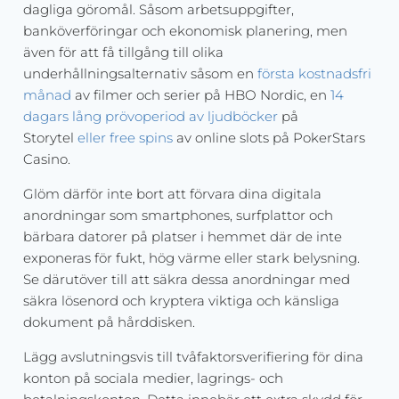
dagliga göromål. Såsom arbetsuppgifter,
banköverföringar och ekonomisk planering, men
även för att få tillgång till olika
underhållningsalternativ såsom en
första kostnadsfri
månad
av filmer och serier på HBO Nordic, en
14
dagars lång prövoperiod av ljudböcker
på
Storytel
eller free spins
av online slots på PokerStars
Casino.
Glöm därför inte bort att förvara dina digitala
anordningar som smartphones, surfplattor och
bärbara datorer på platser i hemmet där de inte
exponeras för fukt, hög värme eller stark belysning.
Se därutöver till att säkra dessa anordningar med
säkra lösenord och kryptera viktiga och känsliga
dokument på hårddisken.
Lägg avslutningsvis till tvåfaktorsverifiering för dina
konton på sociala medier, lagrings- och