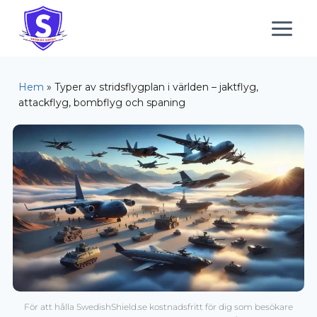
Hem
»
Typer av stridsflygplan i världen – jaktflyg,
attackflyg, bombflyg och spaning
För att hålla SwedishShield.se kostnadsfritt för dig som besökare