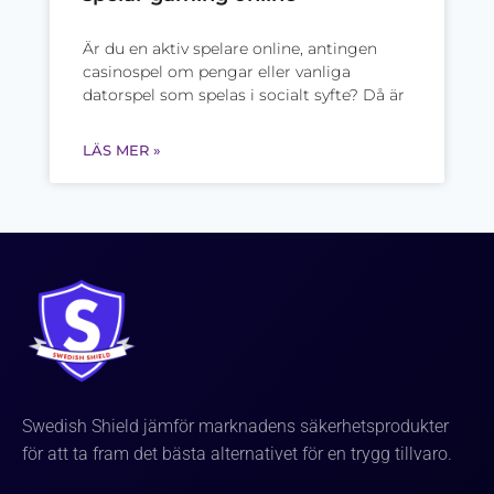
Är du en aktiv spelare online, antingen
casinospel om pengar eller vanliga
datorspel som spelas i socialt syfte? Då är
LÄS MER »
Swedish Shield jämför marknadens säkerhetsprodukter
för att ta fram det bästa alternativet för en trygg tillvaro.