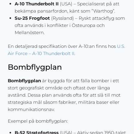
A-10 Thunderbolt II
(USA) – Specialiserat på att
bekämpa pansarfordon, känt som ”Warthog”.
Su-25 Frogfoot
(Ryssland) – Ryskt attackflyg som
ofta används i konflikter i Östeuropa och
Mellanöstern.
En detaljerad specifikation över A-10:an finns hos
U.S.
Air Force – A-10 Thunderbolt II
.
Bombflygplan
Bombflygplan
är byggda för att fälla bomber i ett
stort geografiskt område och oftast över långa
avstånd. Dessa plan används ofta för att slå till mot
strategiska mål såsom fabriker, militära baser eller
kommunikationsnav.
Exempel på bombflygplan:
B-52 Stratofortress
(USA) – Aktiv sedan 1950-talet