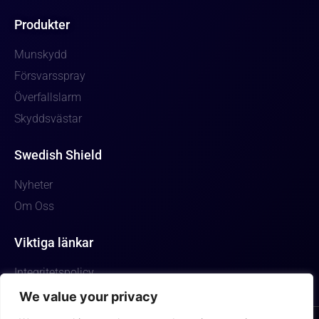
Produkter
Munskydd
Försvarsspray
Överfallslarm
Skyddsvästar
Swedish Shield
Nyheter
Om Oss
Viktiga länkar
Integritetspolicy
We value your privacy