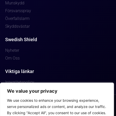
Munskydd
Försvarsspray
Överfallslarm
Skyddsvästar
Swedish Shield
Nyheter
Om Oss
Viktiga länkar
Integritetspolicy
We value your privacy
We use cookies to enhance your browsing experience,
serve personalized ads or content, and analyze our traffic.
Swedishshield.se deltar i Amazon Associates Program, ett affiliate-
By clicking "Accept All", you consent to our use of cookies.
reklamprogram som är utformat för att ge webbplatser möjlighet att