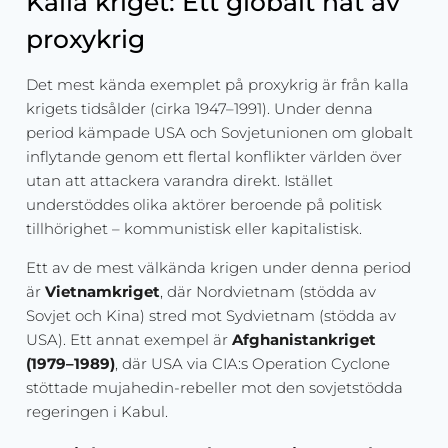
Kalla kriget: Ett globalt nät av
proxykrig
Det mest kända exemplet på proxykrig är från kalla
krigets tidsålder (cirka 1947–1991). Under denna
period kämpade USA och Sovjetunionen om globalt
inflytande genom ett flertal konflikter världen över
utan att attackera varandra direkt. Istället
understöddes olika aktörer beroende på politisk
tillhörighet – kommunistisk eller kapitalistisk.
Ett av de mest välkända krigen under denna period
är
Vietnamkriget
, där Nordvietnam (stödda av
Sovjet och Kina) stred mot Sydvietnam (stödda av
USA). Ett annat exempel är
Afghanistankriget
(1979–1989)
, där USA via CIA:s Operation Cyclone
stöttade mujahedin-rebeller mot den sovjetstödda
regeringen i Kabul.