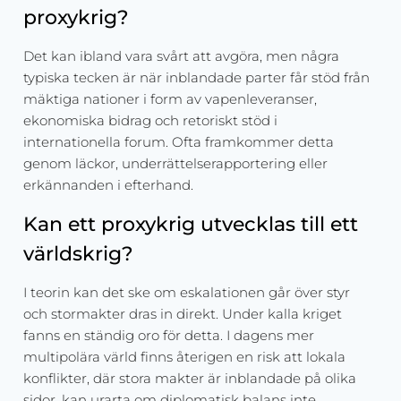
proxykrig?
Det kan ibland vara svårt att avgöra, men några
typiska tecken är när inblandade parter får stöd från
mäktiga nationer i form av vapenleveranser,
ekonomiska bidrag och retoriskt stöd i
internationella forum. Ofta framkommer detta
genom läckor, underrättelserapportering eller
erkännanden i efterhand.
Kan ett proxykrig utvecklas till ett
världskrig?
I teorin kan det ske om eskalationen går över styr
och stormakter dras in direkt. Under kalla kriget
fanns en ständig oro för detta. I dagens mer
multipolära värld finns återigen en risk att lokala
konflikter, där stora makter är inblandade på olika
sidor, kan urarta om diplomatisk balans inte