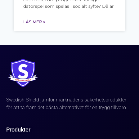
datorspel som spelas i socialt syfte? Då är
LÄS MER »
Swedish Shield jämför marknadens säkerhetsprodukter
för att ta fram det bästa alternativet för en trygg tillvaro.
Produkter