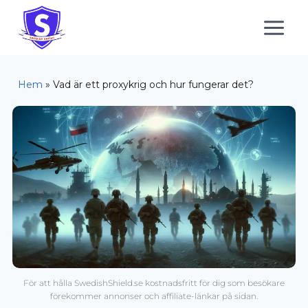
Hem
»
Vad är ett proxykrig och hur fungerar det?
För att hålla SwedishShield.se kostnadsfritt för dig som besökare
förekommer annonser och affiliate-länkar på sidan.