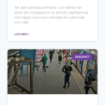
Att det svenska samhället i sin helhet har
blivit allt otryggare är en allmän uppfattning
och något som som ständigt blir påminda
om i det
LÄS MER »
SÄKERHET