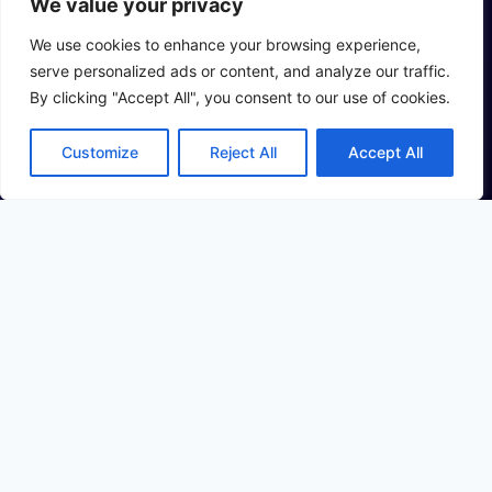
We value your privacy
We use cookies to enhance your browsing experience,
serve personalized ads or content, and analyze our traffic.
By clicking "Accept All", you consent to our use of cookies.
Swedish Shield jämför marknadens säkerhetsprodukter
för att ta fram det bästa alternativet för en trygg tillvaro.
Customize
Reject All
Accept All
Produkter
Munskydd
Försvarsspray
Överfallslarm
Skyddsvästar
Swedish Shield
Nyheter
Om Oss