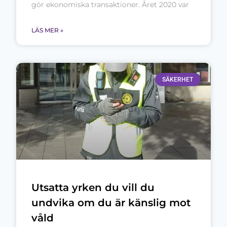
gör ekonomiska transaktioner. Året 2020 var
LÄS MER »
SÄKERHET
Utsatta yrken du vill du
undvika om du är känslig mot
våld