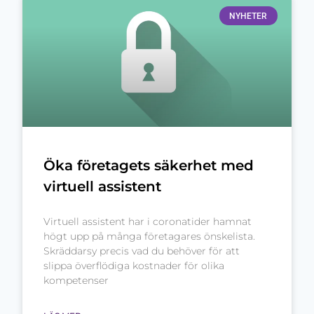
NYHETER
Öka företagets säkerhet med
virtuell assistent
Virtuell assistent har i coronatider hamnat
högt upp på många företagares önskelista.
Skräddarsy precis vad du behöver för att
slippa överflödiga kostnader för olika
kompetenser