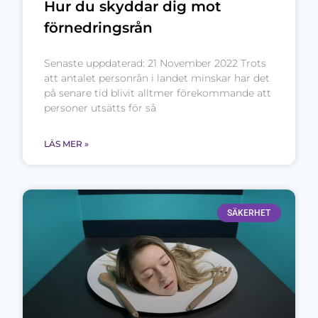
Hur du skyddar dig mot
förnedringsrån
Senaste uppdaterad: 21 November 2022 Trots
att antalet personrån i landet minskar har det
på senare tid blivit alltmer förekommande att
personer utsätts för så
LÄS MER »
SÄKERHET