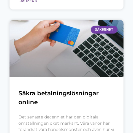
LÄS MER »
SÄKERHET
Säkra betalningslösningar
online
Det senaste decenniet har den digitala
omställningen ökat markant. Våra vanor har
förändrat våra handelsmönster och även hur vi