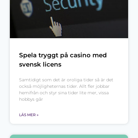
Spela tryggt på casino med
svensk licens
Samtidigt som det är oroliga tider så är det
också möjligheternas tider. Allt fler jobbar
hemifrån och styr sina tider lite mer, vissa
hobbys går
LÄS MER »