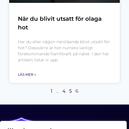
När du blivit utsatt för olaga
hot
Har du eller någon närstående blivit utsatt för
hot? Dessvärre är hot numera vanligt
förekommande framförallt på nätet. I den här
artikeln listar vi upp
LÄS MER »
1
…
4
5
6